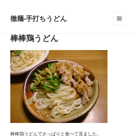
徹麺-手打ちうどん
メニュ
ーとウ
棒棒鶏うどん
ィジェ
ット
棒棒鶏うどんでさっぱりと食べて見ました。