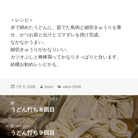
＜レシピ＞
水で締めたうどんに、茹でた鳥肉と細切きゅうりを乗
せ、かつお節と出汁とゴマダレを掛け完成。
なかなかうまい。
細切きゅうりがかなりいい。
カツオぶしと棒棒鶏ってかなりさっぱりと合います。
結構お勧めレシピかも。
投
作
カ
7月 9, 2006
tooru
udon-2006
稿
成
テ
日:
者
ゴ
投
前
リ
稿
うどん打ち８回目
ー
前
ナ
の
ビ
投
次ページへ
ゲ
稿:
うどん打ち９回目
次
ー