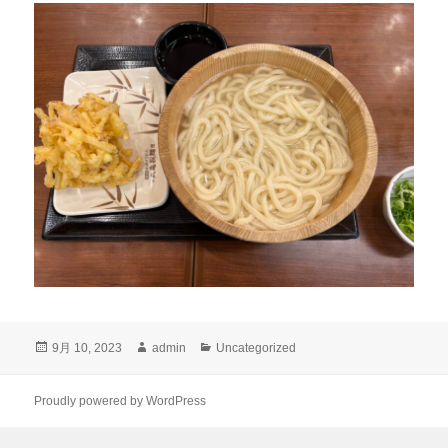
投
作
カ
9月 10, 2023
admin
Uncategorized
稿
成
テ
日:
者
ゴ
リ
Proudly powered by WordPress
ー