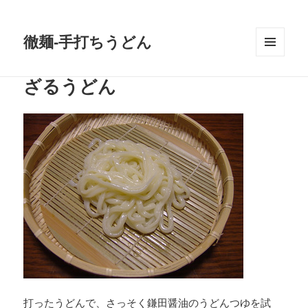
徹麺-手打ちうどん
メニュ
ーとウ
ざるうどん
ィジェ
ット
打ったうどんで、さっそく
鎌田醤油
のうどんつゆを試