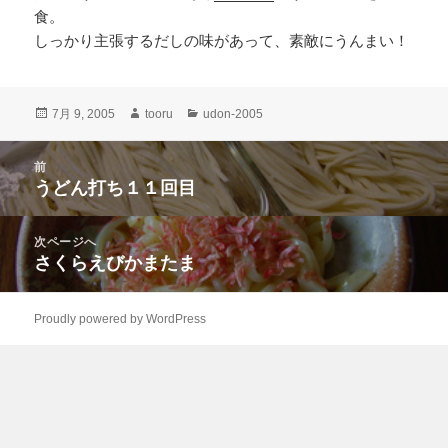
食。
しっかり主張するだしの味があって、素敵にうんまい！
投
作
カ
7月 9, 2005
tooru
udon-2005
稿
成
テ
日:
者
ゴ
投
前
リ
稿
うどん打ち１１回目
ー
前
ナ
の
ビ
投
次ページへ
ゲ
稿:
さくらえびかまたま
次
ー
の
シ
投
ョ
Proudly powered by WordPress
稿:
ン