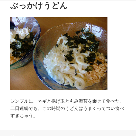
ぶっかけうどん
日:
者
ゴ
リ
ー
シンプルに、ネギと揚げ玉ともみ海苔を乗せて食べた。
二日連続でも、この時期のうどんはうまくってつい食べ
すぎちゃう。