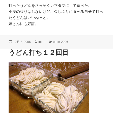
打ったうどんをさっそくカマタマにして食べた。
小麦の香りはしないけど、久しぶりに食べる自分で打っ
たうどんはいいねっと。
嫁さんにも好評。
投
作
カ
12月 2, 2006
tooru
udon-2006
稿
成
テ
うどん打ち１２回目
日:
者
ゴ
リ
ー