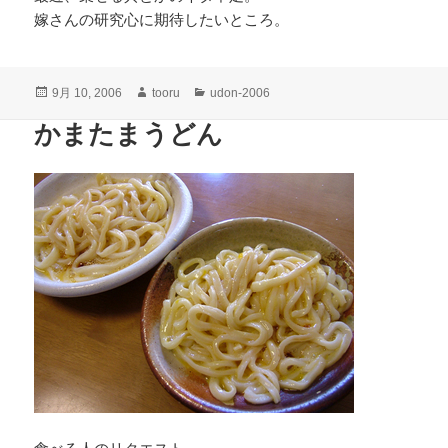
嫁さんの研究心に期待したいところ。
投
作
カ
9月 10, 2006
tooru
udon-2006
稿
成
テ
かまたまうどん
日:
者
ゴ
リ
ー