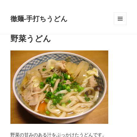
徹麺-手打ちうどん
メニュ
ーとウ
野菜うどん
ィジェ
ット
野菜の甘みのある汁をぶっかけたうどんです。