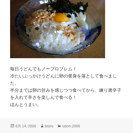
毎日うどんでもノープロブレム！
冷たいぶっかけうどんに卵の黄身を落として食べまし
た。
半分までは卵の甘みを感じつつ食べてから、練り唐辛子
を入れて辛さを楽しんで食べる！
ほんとうまい。
投
作
カ
8月 14, 2006
tooru
udon-2006
稿
成
テ