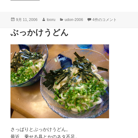
投
作
カ
味噌煮込みうどん への
9月 11, 2006
tooru
udon-2006
4件のコメント
稿
成
テ
ぶっかけうどん
日:
者
ゴ
リ
ー
さっぱりとぶっかけうどん。
最近、乗せる具とかのネタ不足。