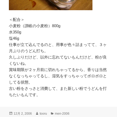
＜配合＞
小麦粉（讃岐の小麦粉）800g
水350g
塩46g
仕事が立て込んでるのと、用事が色々詰まってて、３ヶ
月ぶりのうどん打ち。
久しぶりだけど、以外に忘れてないもんだけど、粉が良
くないね。
賞味期限が２ヶ月前に切れちゃってるから、香りは当然
なくなっちゃってるし、湿気をすっちゃってボロボロと
してる状態。
古い粉をさっさと消費して、また新しい粉でうどんを打
ちたいもんです。
投
作
カ
12月 2, 2006
tooru
men-2006