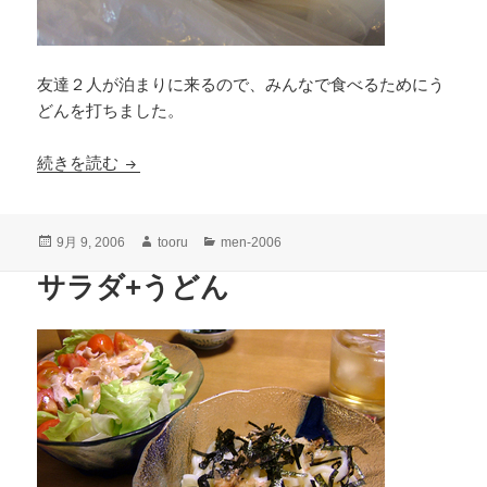
友達２人が泊まりに来るので、みんなで食べるためにう
どんを打ちました。
うどん打ち１１回目
続きを読む
投
作
カ
9月 9, 2006
tooru
men-2006
稿
成
テ
サラダ+うどん
日:
者
ゴ
リ
ー