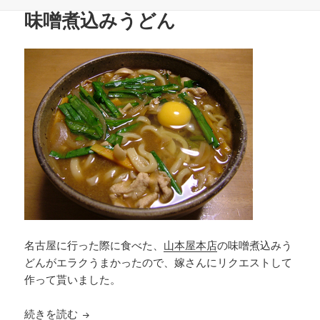
稿
成
テ
味噌煮込みうどん
日:
者
ゴ
リ
ー
名古屋に行った際に食べた、
山本屋本店
の味噌煮込みう
どんがエラクうまかったので、嫁さんにリクエストして
作って貰いました。
味噌煮込みうどん
続きを読む