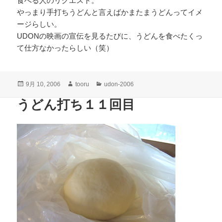
食べる人のリクエスト。
やっまり手打ちうどんと言えばかまたまうどんってイメ
ージらしい。
UDONの映画の宣伝を見るたびに、うどんを食べたくっ
て仕方なかったらしい（笑）
投
作
カ
9月 10, 2006
tooru
udon-2006
稿
成
テ
うどん打ち１１回目
日:
者
ゴ
リ
ー