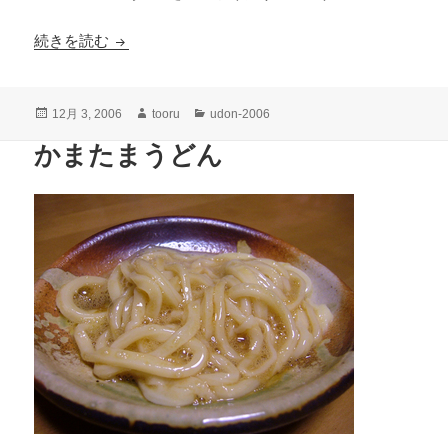
野菜うどん
続きを読む
投
作
カ
12月 3, 2006
tooru
udon-2006
稿
成
テ
かまたまうどん
日:
者
ゴ
リ
ー