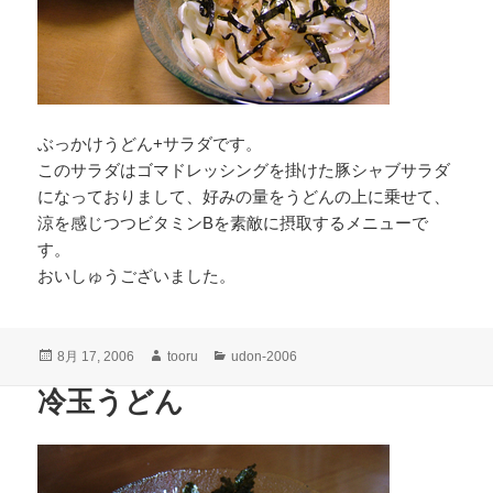
ぶっかけうどん+サラダです。
このサラダはゴマドレッシングを掛けた豚シャブサラダ
になっておりまして、好みの量をうどんの上に乗せて、
涼を感じつつビタミンBを素敵に摂取するメニューで
す。
おいしゅうございました。
投
作
カ
8月 17, 2006
tooru
udon-2006
稿
成
テ
冷玉うどん
日:
者
ゴ
リ
ー