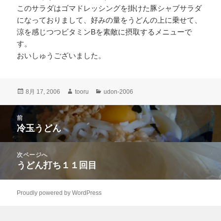
このサラダはゴマドレッシングを掛けた豚シャブサラダ
になっておりまして、好みの量をうどんの上に乗せて、
涼を感じつつビタミンBを素敵に摂取するメニューで
す。
おいしゅうございました。
投
作
カ
8月 17, 2006
tooru
udon-2006
稿
成
テ
日:
者
ゴ
投
前
リ
稿
冷玉うどん
ー
前
ナ
の
ビ
投
次ページへ
ゲ
稿:
うどん打ち１１回目
次
ー
の
シ
投
ョ
Proudly powered by WordPress
稿:
ン