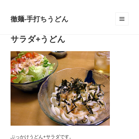
徹麺-手打ちうどん
メニュ
ーとウ
サラダ+うどん
ィジェ
ット
ぶっかけうどん+サラダです。