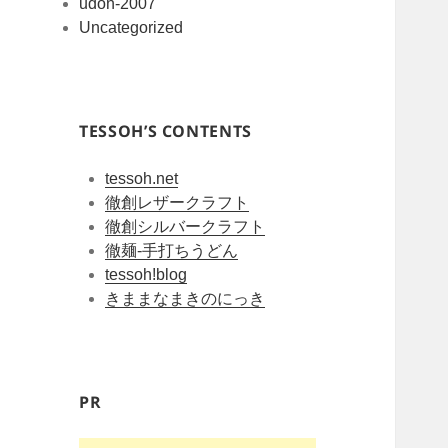
udon-2007
Uncategorized
TESSOH’S CONTENTS
tessoh.net
徹創レザークラフト
徹創シルバークラフト
徹麺-手打ちうどん
tessoh!blog
きままなまきのにっき
PR