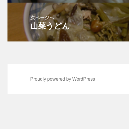
ゲ
投
ー
稿:
次ページへ
シ
山菜うどん
次
ョ
の
ン
投
稿:
Proudly powered by WordPress