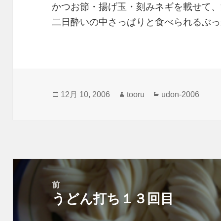
かつお節・揚げ玉・刻みネギを載せて、
二日酔いの中さっぱりと食べられるぶっ
投
作
カ
12月 10, 2006
tooru
udon-2006
稿
成
テ
日:
者
ゴ
リ
ー
投
稿
前
うどん打ち１３回目
ナ
前
ビ
の