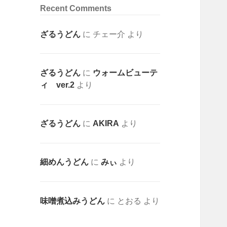
Recent Comments
ざるうどん
に
チェー介
より
ざるうどん
に
ウォームビューテ
ィ ver.2
より
ざるうどん
に
AKIRA
より
細めんうどん
に
みぃ
より
味噌煮込みうどん
に
とおる
より