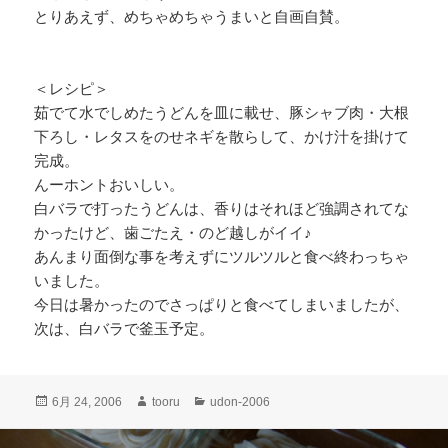
とりあえず、めちゃめちゃうまいと自画自賛。
＜レシピ＞
茹でて水でしめたうどんを皿に載せ、豚シャブ肉・大根
下ろし・レタスをのせネギを散らして、かけ汁を掛けて
完成。
んーホントおいしい。
白バラで打ったうどんは、香りはそれほど強調されてな
かったけど、歯ごたえ・のど越しがイイ♪
あんまり面倒な事を考えずにツルツルと食べ終わっちゃ
いました。
今日は暑かったのでさっぱりと食べてしまいましたが、
次は、白バラで釜玉予定。
投
作
カ
6月 24, 2006
tooru
udon-2006
稿
成
テ
日:
者
ゴ
投