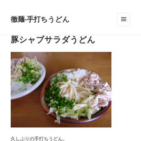
徹麺-手打ちうどん
メニュ
ーとウ
豚シャブサラダうどん
ィジェ
ット
久しぶりの手打ちうどん。