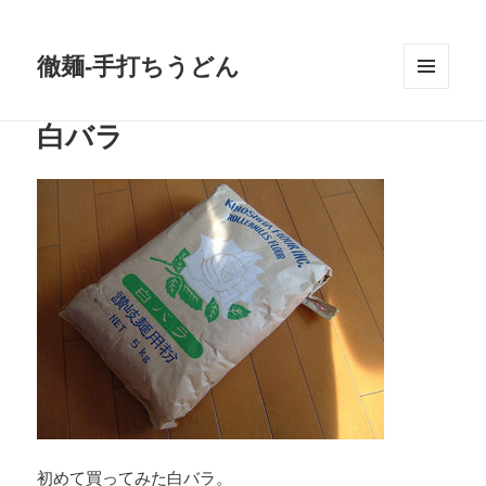
徹麺-手打ちうどん
メニュ
ーとウ
白バラ
ィジェ
ット
初めて買ってみた白バラ。