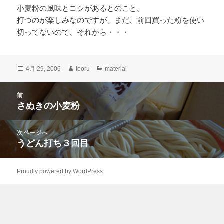
小麦粉の風味とコシがあるとのこと。
打つのが楽しみなのですが、まだ、前回買った粉を使い
切ってないので、それから・・・
投
作
カ
4月 29, 2006
tooru
material
稿
成
テ
日:
者
ゴ
投
前
リ
稿
さぬきの小麦粉
ー
前
ナ
の
ビ
投
次ページへ
ゲ
稿:
うどん打ち３回目
次
ー
の
シ
投
ョ
Proudly powered by WordPress
稿:
ン