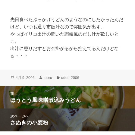
先日食べたぶっかけうどんのようなのにしたかったんだ
けど、いつも通り市販汁なので雰囲気が出ず。
やっぱイリコ出汁の聞いた讃岐風のだし汁が欲しいと
こ。
出汁に懲りだすとお金掛かるから控えてるんだけどな
ぁ・・・
投
作
カ
4月 9, 2006
tooru
udon-2006
稿
成
テ
日:
者
ゴ
投
前
リ
稿
ほうとう風味噌煮込みうどん
ー
前
ナ
の
ビ
投
次ページへ
ゲ
稿:
さぬきの小麦粉
次
ー
の
シ