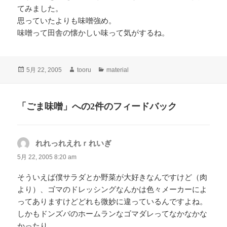
てみました。
思っていたよりも味噌強め。
味噌って田舎の懐かしい味って気がするね。
投
作
カ
5月 22, 2005
tooru
material
稿
成
テ
日:
者
ゴ
リ
「ごま味噌」への2件のフィードバック
ー
れれっれえれｒれいぎ
よ
り:
5月 22, 2005 8:20 am
そういえば僕サラダとか野菜が大好きなんですけど（肉
より）、ゴマのドレッシングなんかは色々メーカーによ
ってありますけどどれも微妙に違っているんですよね。
しかもドンズバのホームランなゴマダレってなかなかな
かったり。