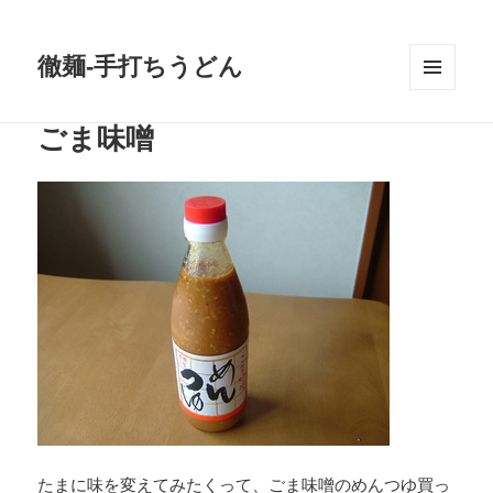
徹麺-手打ちうどん
メニュ
ーとウ
ごま味噌
ィジェ
ット
たまに味を変えてみたくって、ごま味噌のめんつゆ買っ