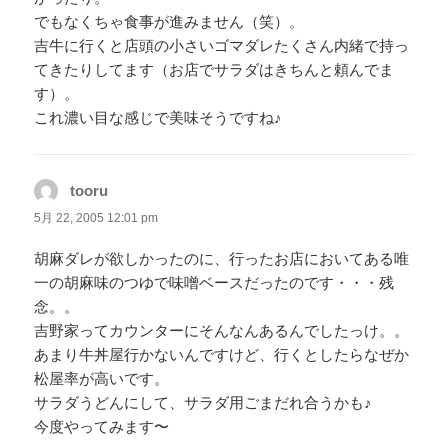
でもなくちゃ食事が進みません（笑）。
吉牛に行くと店頭の小さいゴマダレたくさん内緒で持っ
てきたりしてます（お店でサラダはきちんと頼んでま
す）。
これ濃い目な感じで美味そうですね♪
tooru
よ
り:
5月 22, 2005 12:01 pm
胡麻ダレが欲しかったのに、行ったお店においてある唯
一の胡麻味のつゆで味噌ベースだったのです・・・残
念。。
吉野家ってカウンターにそんなんあるんでしたっけ。。
あまり牛丼屋行かないんですけど、行くとしたらなぜか
松屋率が高いです。
サラダうどんにして、サラダ用ごまだれ合うかも♪
今度やってみます〜