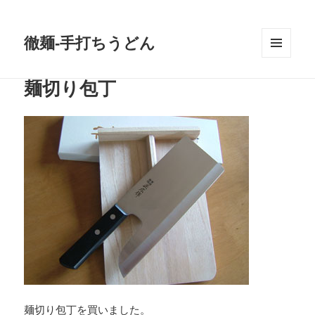
徹麺-手打ちうどん
メニュ
ーとウ
麺切り包丁
ィジェ
ット
麺切り包丁を買いました。