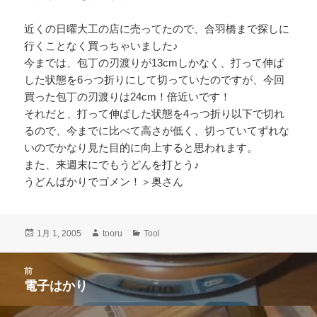
近くの日曜大工の店に売ってたので、合羽橋まで探しに
行くことなく買っちゃいました♪
今までは、包丁の刃渡りが13cmしかなく、打って伸ば
した状態を6っつ折りにして切っていたのですが、今回
買った包丁の刃渡りは24cm！倍近いです！
それだと、打って伸ばした状態を4っつ折り以下で切れ
るので、今までに比べて高さが低く、切っていてずれな
いのでかなり見た目的に向上すると思われます。
また、来週末にでもうどんを打とう♪
うどんばかりでゴメン！＞奥さん
投
作
カ
1月 1, 2005
tooru
Tool
稿
成
テ
日:
者
ゴ
投
前
リ
稿
電子はかり
ー
前
ナ
の
ビ